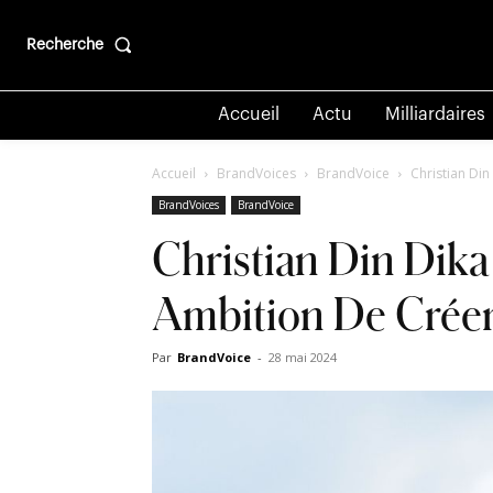
Recherche
Accueil
Actu
Milliardaires
Accueil
BrandVoices
BrandVoice
Christian Din
BrandVoices
BrandVoice
Christian Din Dika 
Ambition De Crée
Par
BrandVoice
-
28 mai 2024