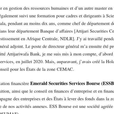
r en gestion des ressources humaines et d’un autre master en 
également suivi une formation pour cadres et dirigeants à Scie
a, pendant au moins dix ans, comme chef de département des 
ns leur département Banque d’affaires [Attijari Securities Cen
estissement en Afrique Centrale, NDLR]. J’y ai travaillé pend
néral adjoint. Le poste de directeur général m’a ensuite été pr
uitté Attijariwafa Bank, je me suis mis à mon compte, d’abord
rvices, en juillet 2020. Mais, auparavant, j’avais créé la Hol
conseil pour les États de la zone CEMAC.
Emerald Securities Services Bourse (ESSB
diation financière
sition, ainsi que le conseil en finances d’entreprise et en fin
ompagne des entreprises et des États à lever des fonds dans l
tie de nos activités annexes. ESS Bourse est une société agréé
(COSUMAF).