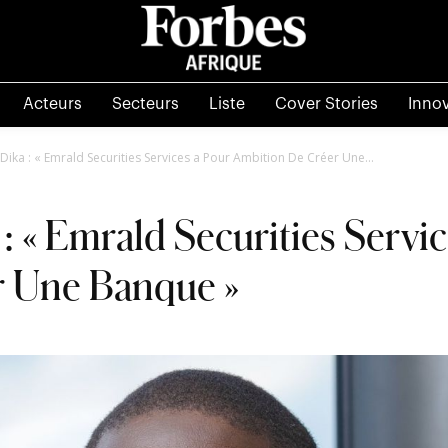
Acteurs
Secteurs
Liste
Cover Stories
Inno
 Dika : « Emrald Securities Services a Pour Ambition De Créer Une...
: « Emrald Securities Servi
r Une Banque »