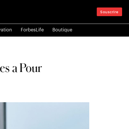
Souscrire
vation
ForbesLife
Boutique
ces a Pour