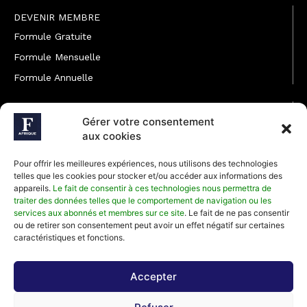
DEVENIR MEMBRE
Formule Gratuite
Formule Mensuelle
Formule Annuelle
JOINDRE L'ÉQUIPE
Gérer votre consentement
Rédaction
aux cookies
Service partenariat
Pour offrir les meilleures expériences, nous utilisons des technologies
Développement commercial
telles que les cookies pour stocker et/ou accéder aux informations des
appareils.
Le fait de consentir à ces technologies nous permettra de
Communiquer avec Forbes Afrique
traiter des données telles que le comportement de navigation ou les
services aux abonnés et membres sur ce site
. Le fait de ne pas consentir
ou de retirer son consentement peut avoir un effet négatif sur certaines
Média Kit 2026
caractéristiques et fonctions.
Accepter
Abonnez-vous à la newsletter de Forbes Afrique et recevez
régulièrement nos meilleurs articles