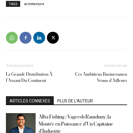
TAGS
architecture
Article précédent
Article suivant
La Grande Distribution À
Ces Ambitieux Businessmen
l’Assaut Du Continent
Venus d’Ailleurs
ARTICLES CONNEXES
PLUS DE L'AUTEUR
Alba Fishing : Vageesh Ramduny, la
Montée en Puissance d’Un Capitaine
d’Industrie