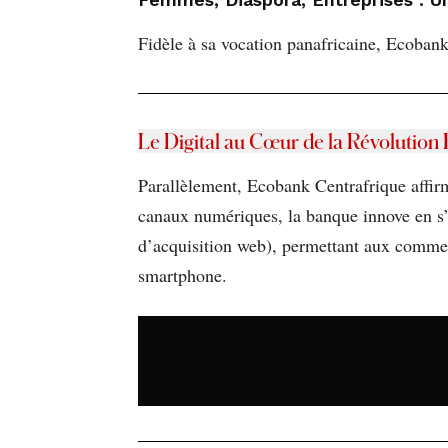
Fidèle à sa vocation panafricaine, Ecoban
Le Digital au Cœur de la Révolution
Parallèlement, Ecobank Centrafrique affirm
canaux numériques, la banque innove en s’
d’acquisition web), permettant aux commer
smartphone.