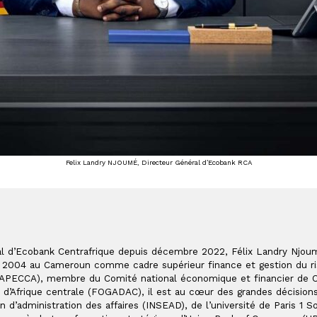
Felix Landry NJOUMÉ, Directeur Général d’Ecobank RCA
ral d’Ecobank Centrafrique depuis décembre 2022, Félix Landry Njoum
 2004 au Cameroun comme cadre supérieur finance et gestion du risq
(APECCA), membre du Comité national économique et financier de Ce
 d’Afrique centrale (FOGADAC), il est au cœur des grandes décisions 
en d’administration des affaires (INSEAD), de l’université de Paris 1 