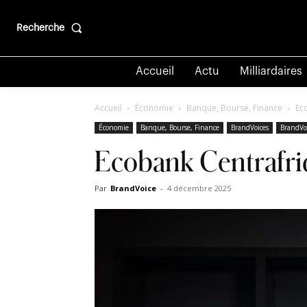
Recherche
Accueil
Actu
Milliardaires
Accueil
Économie
Banque, Bourse, Finance
Ec
Économie
Banque, Bourse, Finance
BrandVoices
BrandVo
Ecobank Centrafri
Par
BrandVoice
-
4 décembre 2025