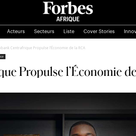
Acteurs
Secteurs
Liste
Cover Stories
Inno
obank Centrafrique Propulse l’Économie de la RCA
ice
que Propulse l’Économie d