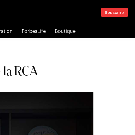
Souscrire
vation
ForbesLife
Boutique
e la RCA