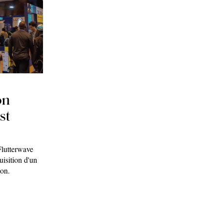
on
st
Flutterwave
uisition d'un
ion.