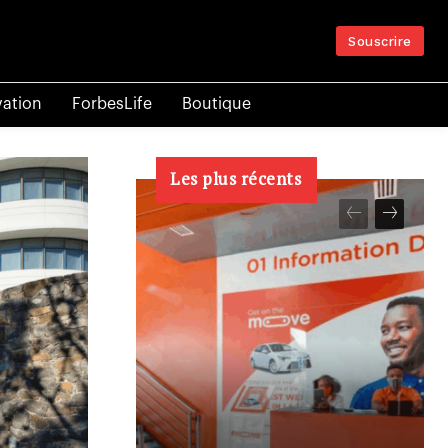
Souscrire
vation
ForbesLife
Boutique
Les plus récents