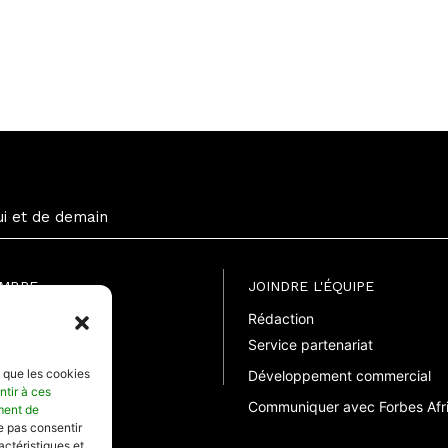
ui et de demain
EMBRE
JOINDRE L'ÉQUIPE
Rédaction
uite
Service partenariat
suelle
elle
s que les cookies
Développement commercial
ntir à ces
Communiquer avec Forbes Afr
ment de
ne pas consentir
actéristiques et