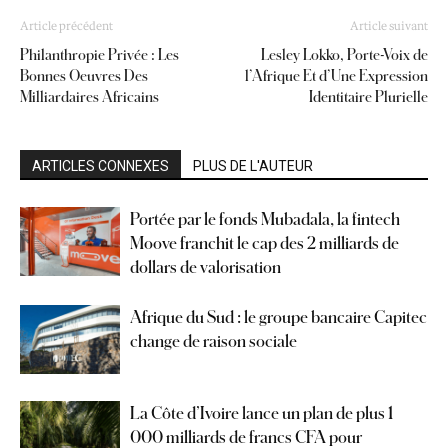
Article précédent
Article suivant
Philanthropie Privée : Les
Lesley Lokko, Porte-Voix de
Bonnes Oeuvres Des
l’Afrique Et d’Une Expression
Milliardaires Africains
Identitaire Plurielle
ARTICLES CONNEXES
PLUS DE L'AUTEUR
Portée par le fonds Mubadala, la fintech
Moove franchit le cap des 2 milliards de
dollars de valorisation
Afrique du Sud : le groupe bancaire Capitec
change de raison sociale
La Côte d’Ivoire lance un plan de plus 1
000 milliards de francs CFA pour