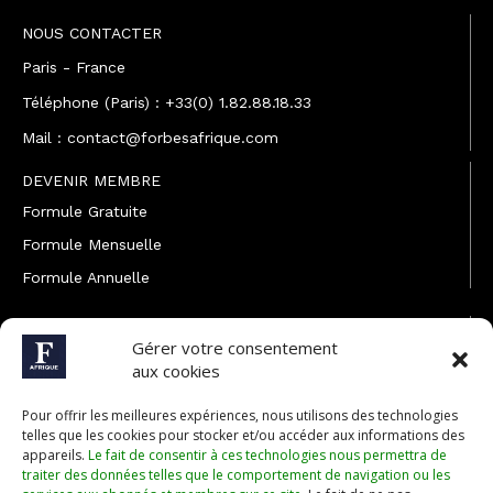
NOUS CONTACTER
Paris - France
Téléphone (Paris) : +33(0) 1.82.88.18.33
Mail : contact@forbesafrique.com
DEVENIR MEMBRE
Formule Gratuite
Formule Mensuelle
Formule Annuelle
JOINDRE L'ÉQUIPE
Gérer votre consentement
Rédaction
aux cookies
Service partenariat
Pour offrir les meilleures expériences, nous utilisons des technologies
Développement commercial
telles que les cookies pour stocker et/ou accéder aux informations des
appareils.
Le fait de consentir à ces technologies nous permettra de
Communiquer avec Forbes Afrique
traiter des données telles que le comportement de navigation ou les