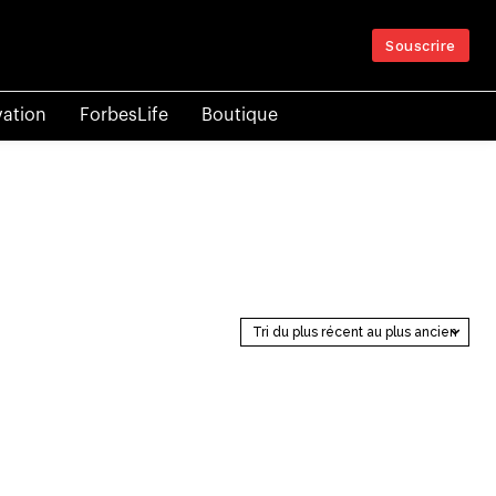
Souscrire
vation
ForbesLife
Boutique