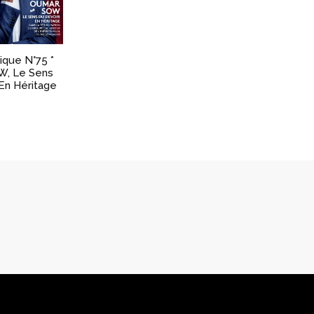
ique N°75 *
, Le Sens
En Héritage