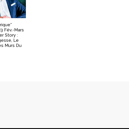
rique*
83 Fév.-Mars
r Story :
gesse, Le
s Murs Du