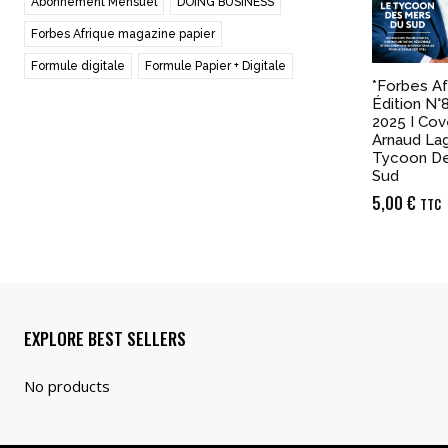
Abonnement Mensuel
DOING BUSINESS
Forbes Afrique magazine papier
Formule digitale
Formule Papier + Digitale
*Forbes Af
Édition N°
2025 I Cove
Arnaud La
Tycoon De
Sud
5,00
€
TTC
EXPLORE BEST SELLERS