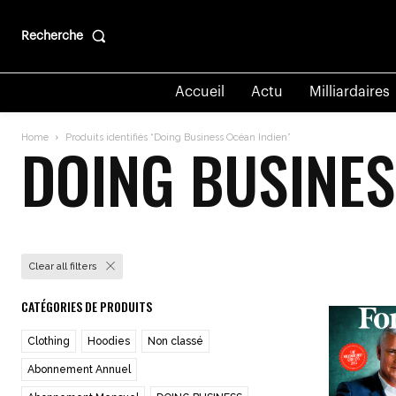
Recherche
Accueil
Actu
Milliardaires
Home
Produits identifiés “Doing Business Océan Indien”
DOING BUSINES
Clear all filters
CATÉGORIES DE PRODUITS
Clothing
Hoodies
Non classé
Abonnement Annuel