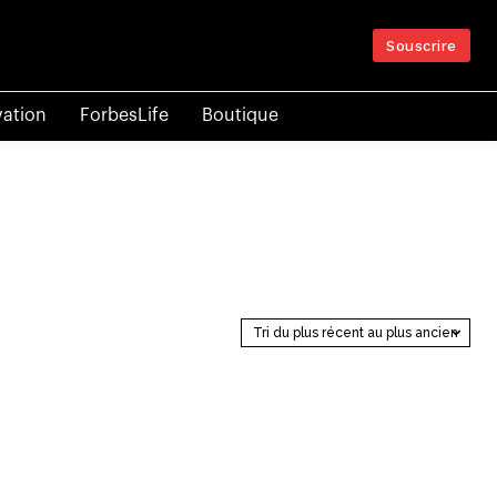
Souscrire
vation
ForbesLife
Boutique