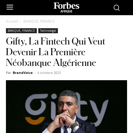
Accueil
BANQUE, FINANCE
BANQUE, FINANCE
Technologie
Gifty, La Fintech Qui Veut
Devenir La Première
Néobanque Algérienne
Par
BrandVoice
-
6 octobre 2025