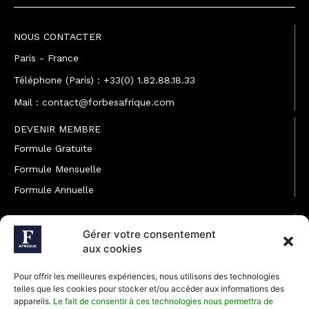
NOUS CONTACTER
Paris - France
Téléphone (Paris) : +33(0) 1.82.88.18.33
Mail : contact@forbesafrique.com
DEVENIR MEMBRE
Formule Gratuite
Formule Mensuelle
Formule Annuelle
JOINDRE L'ÉQUIPE
Gérer votre consentement
Rédaction
aux cookies
Service partenariat
Pour offrir les meilleures expériences, nous utilisons des technologies
Développement commercial
telles que les cookies pour stocker et/ou accéder aux informations des
appareils.
Le fait de consentir à ces technologies nous permettra de
Communiquer avec Forbes Afrique