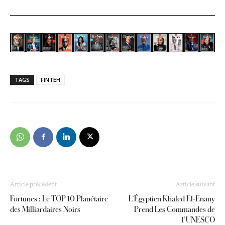
TAGS
FINTEH
Article précédent
Article suivant
Fortunes : Le TOP 10 Planétaire
L’Égyptien Khaled El-Enany
des Milliardaires Noirs
Prend Les Commandes de
l’UNESCO