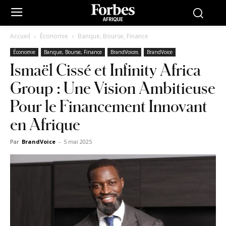
Accueil
Économie
Banque, Bourse, Finance
Économie
Banque, Bourse, Finance
BrandVoices
BrandVoice
Ismaël Cissé et Infinity Africa
Group : Une Vision Ambitieuse
Pour le Financement Innovant
en Afrique
Par
BrandVoice
-
5 mai 2025