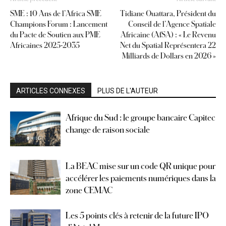
SME : 10 Ans de l’Africa SME
Tidiane Ouattara, Président du
Champions Forum : Lancement
Conseil de l’Agence Spatiale
du Pacte de Soutien aux PME
Africaine (AfSA) : « Le Revenu
Africaines 2025-2035
Net du Spatial Représentera 22
Milliards de Dollars en 2026 »
ARTICLES CONNEXES
PLUS DE L'AUTEUR
Afrique du Sud : le groupe bancaire Capitec
change de raison sociale
La BEAC mise sur un code QR unique pour
accélérer les paiements numériques dans la
zone CEMAC
Les 5 points clés à retenir de la future IPO