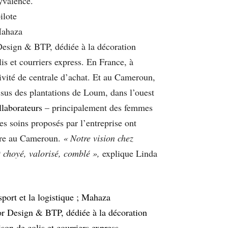
lyvalence.
pilote
 Mahaza
 Design & BTP, dédiée à la décoration
lis et courriers express. En France, à
ivité de centrale d’achat. Et au Cameroun,
sus des plantations de Loum, dans l’ouest
ollaborateurs
– principalement des femmes
es soins proposés par l’entreprise ont
être au Cameroun.
« Notre vision chez
t choyé, valorisé, comblé »,
explique Linda
nsport et la logistique ; Mahaza
ior Design & BTP, dédiée à la décoration
son de colis et courriers express.