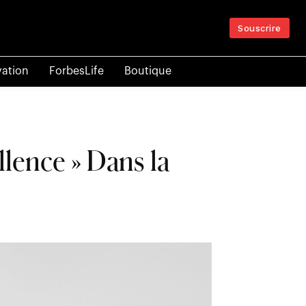
Souscrire
vation
ForbesLife
Boutique
lence » Dans la