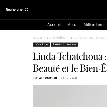
Recherche
Accueil
Actu
Milliardaires
Accueil
La Vie Forbes
Linda Tchatchoua : Un Modèl
La Vie Forbes
Portraits & Interviews
Linda Tchatchoua :
Beauté et le Bien-Ê
Par
La Rédaction
-
24 mars 2025