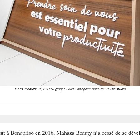
Linda Tchatchoua, CEO du groupe SAMAL ©Orphee Noubissi Dokoti studio
itut à Bonapriso en 2016, Mahaza Beauty n’a cessé de se dével