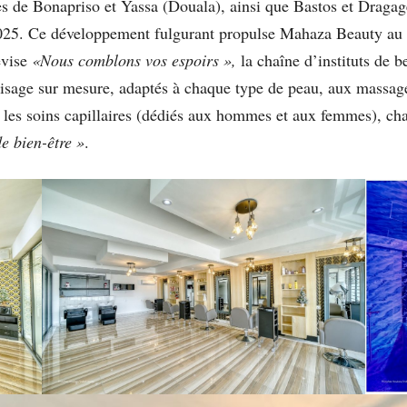
ues de Bonapriso et Yassa (Douala), ainsi que Bastos et Draga
 2025. Ce développement fulgurant propulse Mahaza Beauty au r
evise
«Nous comblons vos espoirs »,
la chaîne d’instituts de be
 visage sur mesure, adaptés à chaque type de peau, aux massage
t les soins capillaires (dédiés aux hommes et aux femmes), cha
e bien-être »
.