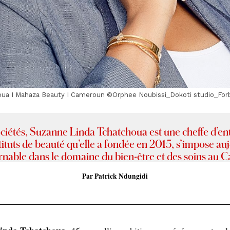
oua I Mahaza Beauty I Cameroun ©Orphee Noubissi_Dokoti studio_For
ociétés, Suzanne Linda Tchatchoua est une cheffe d’en
tituts de beauté qu’elle a fondée en 2015, s’impose 
rnable dans le domaine du bien-être et des soins au 
Par Patrick Ndungidi