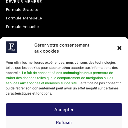
DEVENIR MEMBRE
Formule Gratuite
Formule Mensuelle
Formule Annuelle
JOINDRE L'ÉQUIPE
Gérer votre consentement
Rédaction
aux cookies
Service partenariat
Pour offrir les meilleures expériences, nous utilisons des technologies
Développement commercial
telles que les cookies pour stocker et/ou accéder aux informations des
appareils.
Le fait de consentir à ces technologies nous permettra de
Communiquer avec Forbes Afrique
traiter des données telles que le comportement de navigation ou les
services aux abonnés et membres sur ce site
. Le fait de ne pas consentir
ou de retirer son consentement peut avoir un effet négatif sur certaines
Média Kit 2026
caractéristiques et fonctions.
Accepter
Abonnez-vous à la newsletter de Forbes Afrique et recevez
Refuser
régulièrement nos meilleurs articles