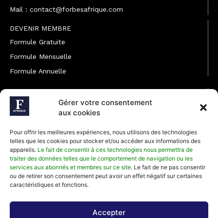
Mail : contact@forbesafrique.com
DEVENIR MEMBRE
Formule Gratuite
Formule Mensuelle
Formule Annuelle
JOINDRE L'ÉQUIPE
Gérer votre consentement
Rédaction
aux cookies
Service partenariat
Pour offrir les meilleures expériences, nous utilisons des technologies
Développement commercial
telles que les cookies pour stocker et/ou accéder aux informations des
appareils.
Le fait de consentir à ces technologies nous permettra de
Communiquer avec Forbes Afrique
traiter des données telles que le comportement de navigation ou les
services aux abonnés et membres sur ce site
. Le fait de ne pas consentir
ou de retirer son consentement peut avoir un effet négatif sur certaines
Média Kit 2026
caractéristiques et fonctions.
Accepter