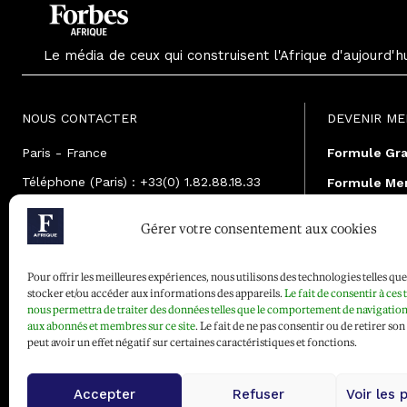
Le média de ceux qui construisent l'Afrique d'aujourd'h
NOUS CONTACTER
DEVENIR M
Paris - France
Formule Gra
Téléphone (Paris) : +33(0) 1.82.88.18.33
Formule Me
Mail : contact@forbesafrique.com
Formule Ann
Gérer votre consentement aux cookies
Pour offrir les meilleures expériences, nous utilisons des technologies telles qu
stocker et/ou accéder aux informations des appareils.
Le fait de consentir à ces
nous permettra de traiter des données telles que le comportement de navigation 
aux abonnés et membres sur ce site
. Le fait de ne pas consentir ou de retirer s
peut avoir un effet négatif sur certaines caractéristiques et fonctions.
Accepter
Refuser
Voir les 