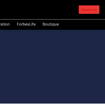
Souscrire
vation
ForbesLife
Boutique