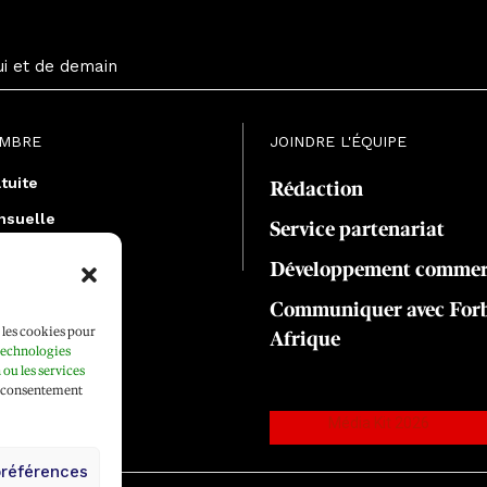
ui et de demain
EMBRE
JOINDRE L'ÉQUIPE
tuite
Rédaction
nsuelle
Service partenariat
uelle
Développement commer
Communiquer avec For
e les cookies pour
Afrique
 technologies
ou les services
on consentement
Média Kit 2026
préférences