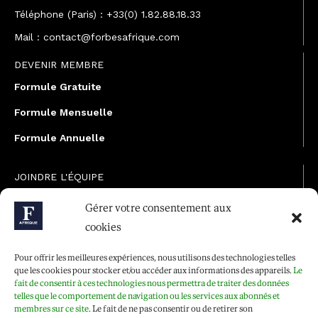
Téléphone (Paris) : +33(0) 1.82.88.18.33
Mail : contact@forbesafrique.com
DEVENIR MEMBRE
Formule Gratuite
Formule Mensuelle
Formule Annuelle
JOINDRE L'ÉQUIPE
Rédaction
Gérer votre consentement aux
cookies
Service partenariat
Développement commercial
Pour offrir les meilleures expériences, nous utilisons des technologies telles
que les cookies pour stocker et/ou accéder aux informations des appareils.
Le
Communiquer avec Forbes Afrique
fait de consentir à ces technologies nous permettra de traiter des données
telles que le comportement de navigation ou les services aux abonnés et
membres sur ce site
. Le fait de ne pas consentir ou de retirer son