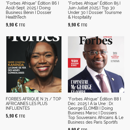
*Forbes Afrique* Édition 86 I
*Forbes Afrique* Édition 85 I
Août-Sept. 2025 I Doing
Juin-Juillet 2025 I Top 30
Business Bénin I Dossier
Under 30 I Dossier Tourisme
HealthTech
& Hospitality
9,90
€
9,90
€
TTC
TTC
FORBES AFRIQUE N 71 / TOP
*Forbes Afrique* Édition 88 I
AFRICAINES LES PLUS
Déc. 2025 I À la Une : Dr.
INFLUENTES
George ELOMBI I Doing
Business Maroc I Dossiers
5,90
€
TTC
Top Souverains Africains & Le
Business des Paris Sportifs
9,90
€
TTC