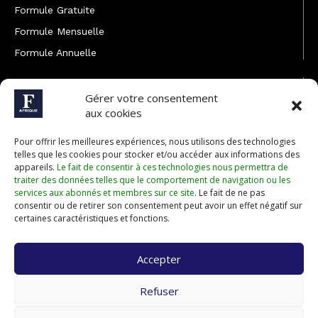
Formule Gratuite
Formule Mensuelle
Formule Annuelle
JOINDRE L'ÉQUIPE
Gérer votre consentement
Rédaction
aux cookies
Service partenariat
Pour offrir les meilleures expériences, nous utilisons des technologies
Développement commercial
telles que les cookies pour stocker et/ou accéder aux informations des
appareils.
Le fait de consentir à ces technologies nous permettra de
Communiquer avec Forbes Afrique
traiter des données telles que le comportement de navigation ou les
services aux abonnés et membres sur ce site
. Le fait de ne pas
consentir ou de retirer son consentement peut avoir un effet négatif sur
Média Kit 2026
certaines caractéristiques et fonctions.
Accepter
Abonnez-vous à la newsletter de Forbes Afrique et recevez
Refuser
régulièrement nos meilleurs articles