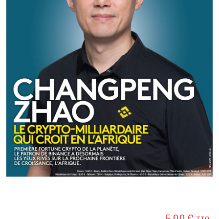
5,90
€