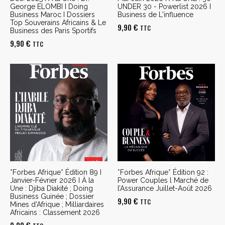
George ELOMBI I Doing
UNDER 30 - Powerlist 2026 I
Business Maroc I Dossiers
Business de L'influence
Top Souverains Africains & Le
9,90
€
TTC
Business des Paris Sportifs
9,90
€
TTC
*Forbes Afrique* Édition 89 I
*Forbes Afrique* Édition 92 :
Janvier-Février 2026 I À la
Power Couples l Marché de
Une : Djiba Diakité ; Doing
l’Assurance Juillet-Août 2026
Business Guinée ; Dossier
9,90
€
TTC
Mines d'Afrique ; Milliardaires
Africains : Classement 2026
9,90
€