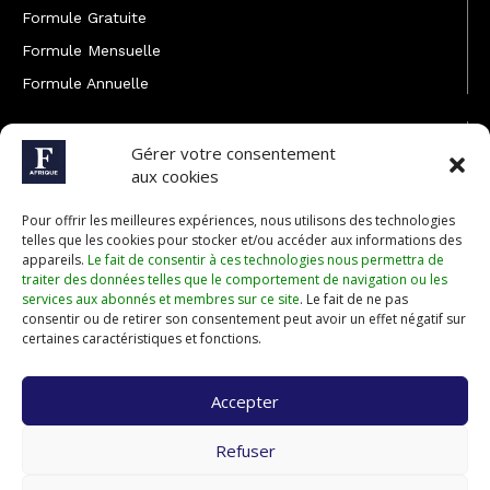
Formule Gratuite
Formule Mensuelle
Formule Annuelle
JOINDRE L'ÉQUIPE
Gérer votre consentement
Rédaction
aux cookies
Service partenariat
Pour offrir les meilleures expériences, nous utilisons des technologies
Développement commercial
telles que les cookies pour stocker et/ou accéder aux informations des
appareils.
Le fait de consentir à ces technologies nous permettra de
Communiquer avec Forbes Afrique
traiter des données telles que le comportement de navigation ou les
services aux abonnés et membres sur ce site
. Le fait de ne pas
consentir ou de retirer son consentement peut avoir un effet négatif sur
Média Kit 2026
certaines caractéristiques et fonctions.
Accepter
Abonnez-vous à la newsletter de Forbes Afrique et recevez
Refuser
régulièrement nos meilleurs articles