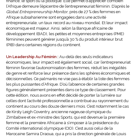
finance, le sport ou la politique. Elle permet d’apprécier combien
l’Afrique demeure l’épicentre de l’entrepreneuriat féminin. D’après le
Global Entrepreneurship Monitor
, près de 27 % des femmes en
Afrique subsaharienne sont engagées dans une activité
entrepreneuriale, un taux record au niveau mondial. Et leur impact
économique est majeur. Ainsi, selon la Banque africaine de
développement (BAD), les petites et moyennes entreprises (PME)
féminines peuvent générer jusqu’à 30 % du produit intérieur brut
(PIB) dans certaines régions du continent.
Un Leadership Au Féminin
:
Au-delà des seuls indicateurs
économiques, leur impact est également social, car l’entrepreneuriat
féminin favorise l’autonomisation des femmes, réduit les inégalités
de genre et renforce leur présence dans les sphères économiques et
décisionnelles. Ce palmarès ne vise pas à établir la liste des femmes
les plus puissantes d’Afrique. D’où l’absence de certaines grandes
figures généralement présentes dans ce type de classement. Pour
cette édition, nous avons en effet décidé de porter la lumière sur
celles dont l’activité professionnelle a contribué au rayonnement du
continent au cours des douze derniers mois. C’est notamment le cas
de Kirsty Leigh Coventry, ancienne nageuse olympique du
Zimbabwe et ex-ministre des Sports, qui est devenue la première
femme et la première Africaine à s’imposer à la présidence du
Comité international olympique (CIO). C’est aussi celui de la
Marocaine Samira Draoua, qui a pris la direction générale de Louis