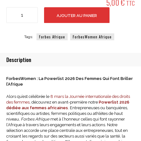
5,00
€
TTC
quantité
AJOUTER AU PANIER
de
*ForbesWomen
Afrique*
Édition
Forbes Afrique
ForbesWomen Afrique
Tags:
Digitale
-
Mars
Description
2026
-
Powerlist
ForbesWomen : La Powerlist 2026 Des Femmes Qui Font Briller
2026
l’Afrique
Alors qu’est célébrée le
8 mars la Journée internationale des droits
des femmes
, découvrez en avant-première notre
Powerlist 2026
dédiée aux femmes africaines
. Entrepreneuses ou banquières,
scientifiques ou artistes, femmes politiques ou athlètes de haut
niveau,
Forbes Afrique
met à l’honneur celles qui font rayonner
l’Afrique à travers leurs engagements et leurs actions. Notre
sélection accorde une place centrale aux entrepreneuses, tout en
croisant les regards sur des secteurs aussi variés que la santé, la