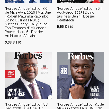
*Forbes Afrique* Édition 90
*Forbes Afrique* Édition 86 I
de Mars-Avril 2026 I À la Une
Août-Sept. 2025 I Doing
: Robert Malumba Kalombo ;
Business Bénin I Dossier
Doing Business RDC ;
HealthTech
Success-Story : Fally Ipupa ;
9,90
€
TTC
Top Femmes d’Influence :
Powerlist 2026 ; Dossier
Architectes Africains
9,90
€
TTC
*Forbes Afrique* Édition 88 I
*Forbes Afrique* Édition 91 de
Déc. 2025 I À la Une : Dr.
Mai-Juin 2026 I À la UNE : 30