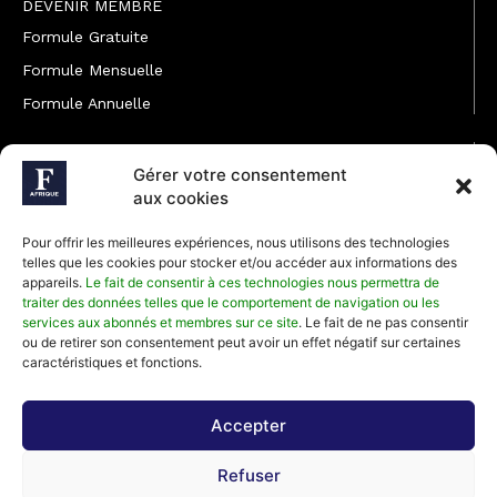
DEVENIR MEMBRE
Formule Gratuite
Formule Mensuelle
Formule Annuelle
JOINDRE L'ÉQUIPE
Gérer votre consentement
Rédaction
aux cookies
Service partenariat
Pour offrir les meilleures expériences, nous utilisons des technologies
Développement commercial
telles que les cookies pour stocker et/ou accéder aux informations des
appareils.
Le fait de consentir à ces technologies nous permettra de
Communiquer avec Forbes Afrique
traiter des données telles que le comportement de navigation ou les
services aux abonnés et membres sur ce site
. Le fait de ne pas consentir
ou de retirer son consentement peut avoir un effet négatif sur certaines
Média Kit 2026
caractéristiques et fonctions.
Accepter
Abonnez-vous à la newsletter de Forbes Afrique et recevez
Refuser
régulièrement nos meilleurs articles