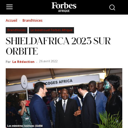
Accueil
BrandVoices
BrandVoices
Le bimensuel Forbes Afrique
SHIELDAFRICA 2023 SUR
ORBITE
26 avril 2022
Par
La Rédaction
-