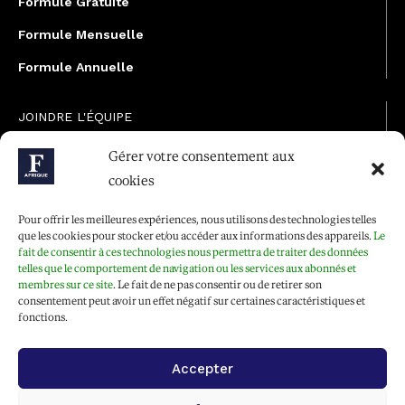
Formule Gratuite
Formule Mensuelle
Formule Annuelle
JOINDRE L'ÉQUIPE
Rédaction
Gérer votre consentement aux
cookies
Service partenariat
Développement commercial
Pour offrir les meilleures expériences, nous utilisons des technologies telles
que les cookies pour stocker et/ou accéder aux informations des appareils.
Le
Communiquer avec Forbes Afrique
fait de consentir à ces technologies nous permettra de traiter des données
telles que le comportement de navigation ou les services aux abonnés et
membres sur ce site
. Le fait de ne pas consentir ou de retirer son
consentement peut avoir un effet négatif sur certaines caractéristiques et
Média Kit 2026
fonctions.
Accepter
Abonnez-vous à la newsletter de Forbes Afrique et