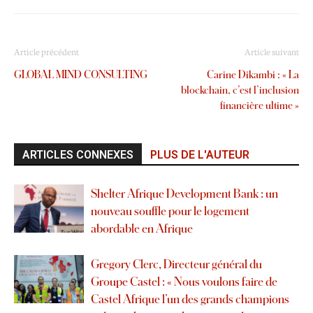
Article précédent
Article suivant
GLOBAL MIND CONSULTING
Carine Dikambi : « La
blockchain, c’est l’inclusion
financière ultime »
ARTICLES CONNEXES
PLUS DE L'AUTEUR
Shelter Afrique Development Bank : un
nouveau souffle pour le logement
abordable en Afrique
Gregory Clerc, Directeur général du
Groupe Castel : « Nous voulons faire de
Castel Afrique l’un des grands champions