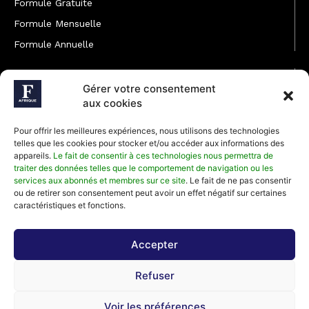
Formule Gratuite
Formule Mensuelle
Formule Annuelle
JOINDRE L'ÉQUIPE
Gérer votre consentement
Rédaction
aux cookies
Service partenariat
Pour offrir les meilleures expériences, nous utilisons des technologies
Développement commercial
telles que les cookies pour stocker et/ou accéder aux informations des
appareils.
Le fait de consentir à ces technologies nous permettra de
Communiquer avec Forbes Afrique
traiter des données telles que le comportement de navigation ou les
services aux abonnés et membres sur ce site
. Le fait de ne pas consentir
ou de retirer son consentement peut avoir un effet négatif sur certaines
Média Kit 2026
caractéristiques et fonctions.
Accepter
Abonnez-vous à la newsletter de Forbes Afrique et recevez
Refuser
régulièrement nos meilleurs articles
Voir les préférences