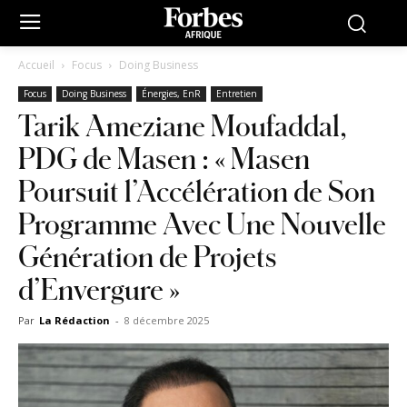
Accueil
Focus
Doing Business
Focus
Doing Business
Énergies, EnR
Entretien
Tarik Ameziane Moufaddal,
PDG de Masen : « Masen
Poursuit l’Accélération de Son
Programme Avec Une Nouvelle
Génération de Projets
d’Envergure »
Par
La Rédaction
-
8 décembre 2025