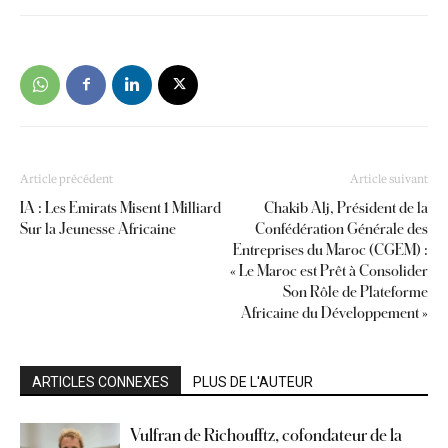
Article précédent
Article suivant
IA : Les Emirats Misent 1 Milliard
Chakib Alj, Président de la
Sur la Jeunesse Africaine
Confédération Générale des
Entreprises du Maroc (CGEM) :
« Le Maroc est Prêt à Consolider
Son Rôle de Plateforme
Africaine du Développement »
ARTICLES CONNEXES
PLUS DE L'AUTEUR
Vulfran de Richoufftz, cofondateur de la