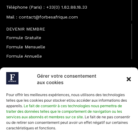
Téléphone (Paris) : +33(0) 1.82.88.18.33
Mail : contact@forbesafrique.com
DEVENIR MEMBRE
Formule Gratuite
Formule Mensuelle
Formule Annuelle
JOINDRE L'ÉQUIPE
Gérer votre consentement
Rédaction
aux cookies
Service partenariat
Pour offrir les meilleures expériences, nous utilisons des technologies
Développement commercial
telles que les cookies pour stocker et/ou accéder aux informations des
appareils.
Le fait de consentir à ces technologies nous permettra de
Communiquer avec Forbes Afrique
traiter des données telles que le comportement de navigation ou les
services aux abonnés et membres sur ce site
. Le fait de ne pas consentir
ou de retirer son consentement peut avoir un effet négatif sur certaines
Média Kit 2026
caractéristiques et fonctions.