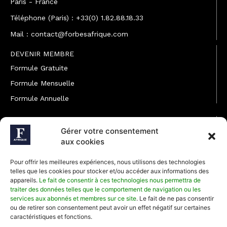
Paris - France
Téléphone (Paris) : +33(0) 1.82.88.18.33
Mail : contact@forbesafrique.com
DEVENIR MEMBRE
Formule Gratuite
Formule Mensuelle
Formule Annuelle
JOINDRE L'ÉQUIPE
Gérer votre consentement
Rédaction
aux cookies
Service partenariat
Pour offrir les meilleures expériences, nous utilisons des technologies
Développement commercial
telles que les cookies pour stocker et/ou accéder aux informations des
appareils.
Le fait de consentir à ces technologies nous permettra de
Communiquer avec Forbes Afrique
traiter des données telles que le comportement de navigation ou les
services aux abonnés et membres sur ce site
. Le fait de ne pas consentir
ou de retirer son consentement peut avoir un effet négatif sur certaines
Média Kit 2026
caractéristiques et fonctions.