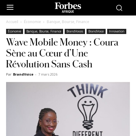
Accueil
Économie
Banque, Bourse, Finance
Économie
Banque, Bourse, Finance
BrandVoices
BrandVoice
Innovation
Wave Mobile Money : Coura
Sène au Cœur d’Une
Révolution Sans Cash
Par
BrandVoice
-
7 mars 2026