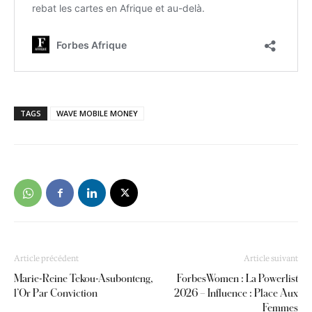
TAGS
WAVE MOBILE MONEY
Article précédent
Article suivant
Marie-Reine Tekou-Asubonteng,
ForbesWomen : La Powerlist
l’Or Par Conviction
2026 – Influence : Place Aux
Femmes