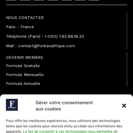
NOUS CONTACTER
Paris - France
Téléphone (Paris) : +33(0) 1.82.88.18.33
Mail : contact@forbesafrique.com
DEVENIR MEMBRE
Formule Gratuite
Formule Mensuelle
Formule Annuelle
JOINDRE L'ÉQUIPE
Gérer votre consentement
Rédaction
aux cookies
Service partenariat
Pour offrir les meilleures expériences, nous utilisons des technologies
Développement commercial
telles que les cookies pour stocker et/ou accéder aux informations des
appareils.
Le fait de consentir à ces technologies nous permettra de