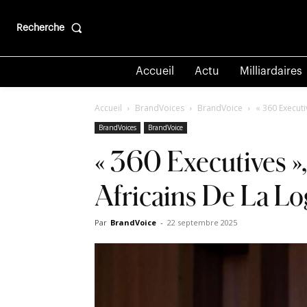
Recherche
Accueil
Actu
Milliardaires
Accueil
BrandVoices
BrandVoice
« 360 Executi
BrandVoices
BrandVoice
« 360 Executives »
Africains De La Lo
Par
BrandVoice
-
22 septembre 2025