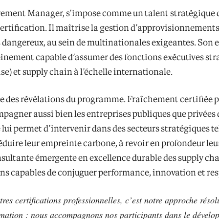
urement Manager, s’impose comme un talent stratégique d
e certification. Il maîtrise la gestion d’approvisionnemen
 dangereux, au sein de multinationales exigeantes. Son e
einement capable d’assumer des fonctions exécutives st
) et supply chain à l’échelle internationale.
 des révélations du programme. Fraîchement certifiée pa
agner aussi bien les entreprises publiques que privées d
ui permet d’intervenir dans des secteurs stratégiques tel
 réduire leur empreinte carbone, à revoir en profondeur leu
nsultante émergente en excellence durable des supply chai
ins capables de conjuguer performance, innovation et r
tres certifications professionnelles, c’est notre approche rés
ormation : nous accompagnons nos participants dans le dévelo