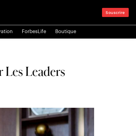
Souscrire
vation
ForbesLife
Boutique
r Les Leaders