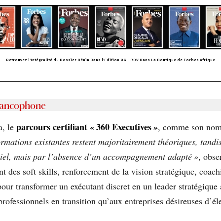
Retrouvez l’Intégralité du Dossier Bénin Dans l’Édition 86
I
RDV Dans La Boutique de Forbes Afrique
rancophone
parcours certifiant «
360 Executives
»
a, le
, comme son nom 
ormations existantes restent majoritairement théoriques, tand
tiel, mais par l’absence d’un accompagnement adapté
»
, obs
t des soft skills, renforcement de la vision stratégique, coach
our transformer un exécutant discret en un leader stratégiqu
rofessionnels en transition qu’aux entreprises désireuses d’él