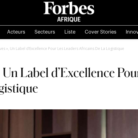
Acteurs
Secteurs
Liste
Cover Stories
Inno
ves », Un Label d’Excellence Pour Les Leaders Africains De La Logistique
, Un Label d’Excellence Pou
gistique