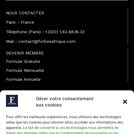
NOUS CONTACTER
Paris - France
Téléphone (Paris) : +33(0) 1.82.88.18.33
Mail : contact@forbesafrique.com
DEVENIR MEMBRE
Formule Gratuite
Formule Mensuelle
Formule Annuelle
JOINDRE L'ÉQUIPE
Gérer votre consentement
Rédaction
aux cookies
Service partenariat
Pour offrir les meilleures expériences, nous utilisons des technologies
Développement commercial
telles que les cookies pour stocker et/ou accéder aux informations des
appareils.
Le fait de consentir à ces technologies nous permettra de
Communiquer avec Forbes Afrique
traiter des données telles que le comportement de navigation ou les