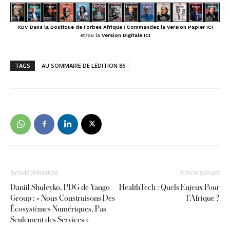
RDV Dans la Boutique de Forbes Afrique
I
Commandez la Version Papier ICI
et/ou la
Version Digitale ICI
TAGS
AU SOMMAIRE DE LÉDITION 86
Article précédent
Article suivant
Daniil Shuleyko, PDG de Yango
HealthTech : Quels Enjeux Pour
Group : « Nous Construisons Des
l’Afrique ?
Écosystèmes Numériques, Pas
Seulement des Services »