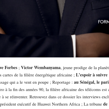
ve Forbes
Victor Wembanyama
;
, jeune prodige de la planè
L’espoir à suivre
s cartes de la filière énergétique africaine ;
au Sénégal, le pari
sage qui a le vent en poupe ; Reportage :
ro à la fin des années 90, la filière africaine des télécoms es
 à se réinventer. Retrouvez dans ce dossier les interviews excl
de 
président exécutif de Huawei Northern Africa ; La tribune