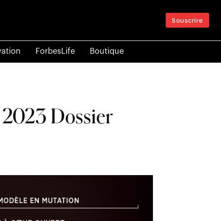
Souscrire
vation
ForbesLife
Boutique
e 2023 Dossier