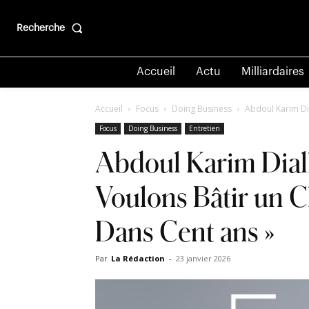
Recherche
Accueil
Actu
Milliardaires
Accueil
Focus
Doing Business
Abdoul Karim Di
Focus
Doing Business
Entretien
Abdoul Karim Dial
Voulons Bâtir un 
Dans Cent ans »
Par
La Rédaction
-
23 janvier 2026