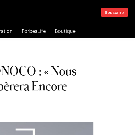
Souscrire
vation
ForbesLife
Boutique
SONOCO : « Nous
pèrera Encore