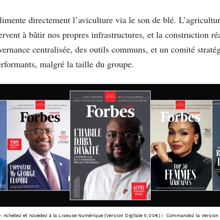
limente directement l’aviculture via le son de blé. L’agricultur
rvent à bâtir nos propres infrastructures, et la construction r
uvernance centralisée, des outils communs, et un comité stratégi
erformants, malgré la taille du groupe.
 Achetez et Accédez à la Liseuse Numérique (Version Digitale 5,00€)
I
Commandez la Version 