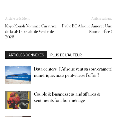
Article précédent
Article suivant
Koyo Kouoh Nommée Curatrice
Pathé BC Afrique Amorce Une
de la 61ᵉ Biennale de Venise de
Nouvelle Ère !
2026
ARTICLES CONNEXES
PLUS DE L'AUTEUR
Data centers : l’Afrique veut sa souveraineté
numérique, mais peut-elle se l’offrir ?
Couple & Business : quand affaires &
sentiments font bon ménage