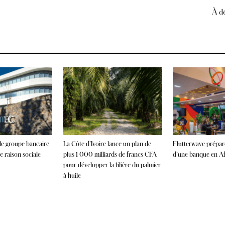
À dé
 le groupe bancaire
La Côte d’Ivoire lance un plan de
Flutterwave prépare
 raison sociale
plus 1 000 milliards de francs CFA
d’une banque en Afr
pour développer la filière du palmier
à huile