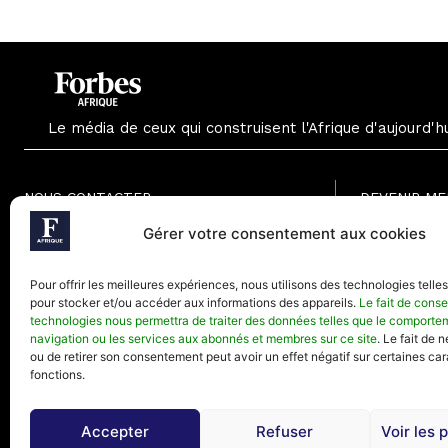
Le média de ceux qui construisent l'Afrique d'aujourd'h
NOUS CONTACTER
DEVENIR M
Formule Grat
Gérer votre consentement aux cookies
Paris - France
Formule Men
Téléphone (Paris) : +33(0) 1.82.88.18.33
Formule Annu
Pour offrir les meilleures expériences, nous utilisons des technologies telle
Mail : contact@forbesafrique.com
pour stocker et/ou accéder aux informations des appareils.
Le fait de conse
technologies nous permettra de traiter des données telles que le comporte
navigation ou les services aux abonnés et membres sur ce site
. Le fait de 
ou de retirer son consentement peut avoir un effet négatif sur certaines car
fonctions.
Accepter
Refuser
Voir les 