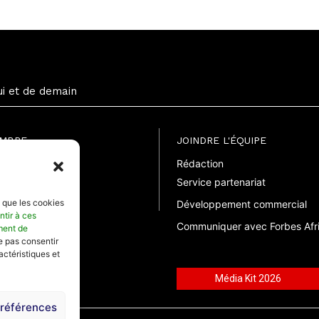
ui et de demain
EMBRE
JOINDRE L'ÉQUIPE
Rédaction
uite
Service partenariat
suelle
elle
s que les cookies
Développement commercial
ntir à ces
Communiquer avec Forbes Afr
ment de
ne pas consentir
actéristiques et
Média Kit 2026
préférences