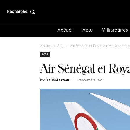
Recherche
Accueil
Actu
Milliardaires
Accueil
Actu
Air Sénégal et Royal Air Maroc renfor
Actu
Air Sénégal et Roya
Par
La Rédaction
-
30 septembre 2023