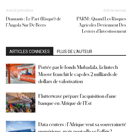
Article précédent
Article suivant
Diamants : Le Pari (Risqué) de
PARM : Quand Les Risques
l’Angola Sur De Beers
Agricoles Deviennent Des
Leviers d’Investissement
ARTICLES CONNEXES
PLUS DE L'AUTEUR
Portée par le fonds Mubadala, la fintech
Moove franchit le cap des 2 milliards de
dollars de valorisation
Flutterwave prépare l’acquisition d’une
banque en Afrique de l’Est
Data centers : l’Afrique veut sa souveraineté
numérique, mais peut-elle se l’offrir ?