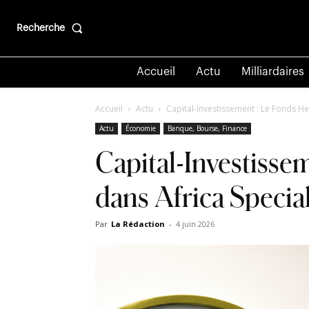
Recherche
Accueil
Actu
Milliardaires
Accueil
Actu
Capital-Investissement : Le Fonds Hel
Actu
Économie
Banque, Bourse, Finance
Capital-Investisse
dans Africa Special
Par
La Rédaction
-
4 juin 2026