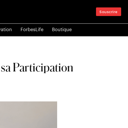
Souscrire
vation
ForbesLife
Boutique
sa Participation