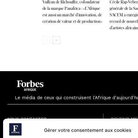
Vulfran de Richoufftz, cofondateur
Cécile Rap-Veber,
de la marque Panafrica : « L’Afrique
générale de la Sa
est aussi un marché d’innovation, de
SACEM a enregis
création de valeur et de production »
record de nouvel
d’artistes africains
Le média de ceux qui construisent l'Afrique d'aujourd'h
NOUS CONTACTER
DEVENIR M
Formule Grat
Gérer votre consentement aux cookies
Paris - France
Formule Men