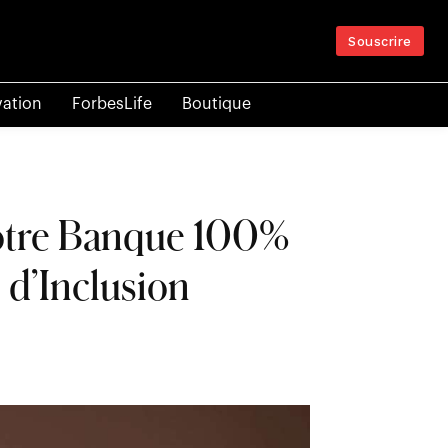
Souscrire
vation
ForbesLife
Boutique
Notre Banque 100%
d’Inclusion