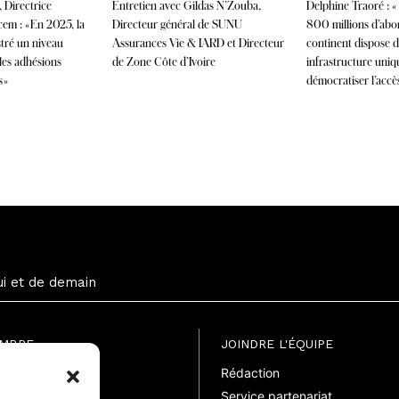
 Directrice
Entretien avec Gildas N’Zouba,
Delphine Traoré : «
cem : « En 2025, la
Directeur général de SUNU
800 millions d’abon
tré un niveau
Assurances Vie & IARD et Directeur
continent dispose 
les adhésions
de Zone Côte d’Ivoire
infrastructure uni
 »
démocratiser l’accès
ui et de demain
EMBRE
JOINDRE L'ÉQUIPE
Rédaction
uite
Service partenariat
suelle