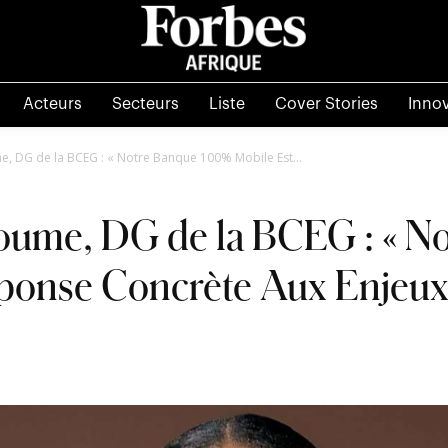
Acteurs
Secteurs
Liste
Cover Stories
Inno
, DG de la BCEG : « Notre Banque 100% Mobile Est...
oume, DG de la BCEG : « 
ponse Concrète Aux Enjeux 