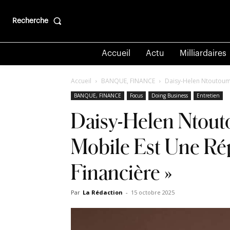
Recherche
Accueil
Actu
Milliardaires
Accueil
BANQUE, FINANCE
Daisy-Helen Ntoutoume
BANQUE, FINANCE
Focus
Doing Business
Entretien
Daisy-Helen Ntout
Mobile Est Une Ré
Financière »
Par
La Rédaction
-
15 octobre 2025