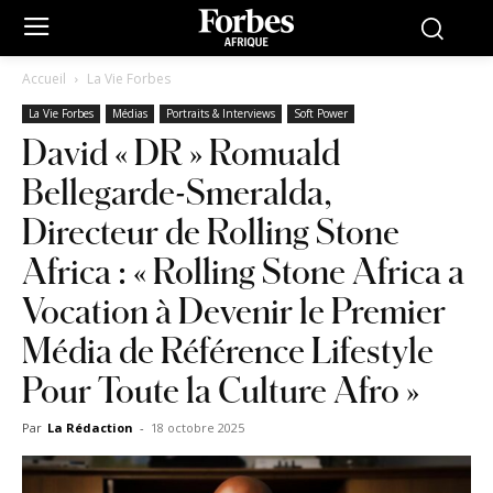
Accueil
La Vie Forbes
La Vie Forbes
Médias
Portraits & Interviews
Soft Power
David « DR » Romuald
Bellegarde-Smeralda,
Directeur de Rolling Stone
Africa : « Rolling Stone Africa a
Vocation à Devenir le Premier
Média de Référence Lifestyle
Pour Toute la Culture Afro »
Par
La Rédaction
-
18 octobre 2025