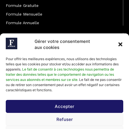
Formule Gratuite
Formule Mensuelle
Formule Annuelle
JOINDRE L'ÉQUIPE
Gérer votre consentement
Rédaction
aux cookies
Service partenariat
Pour offrir les meilleures expériences, nous utilisons des technologies
Développement commercial
telles que les cookies pour stocker et/ou accéder aux informations des
appareils.
Le fait de consentir à ces technologies nous permettra de
Communiquer avec Forbes Afrique
traiter des données telles que le comportement de navigation ou les
services aux abonnés et membres sur ce site
. Le fait de ne pas consentir
ou de retirer son consentement peut avoir un effet négatif sur certaines
Média Kit 2026
caractéristiques et fonctions.
Accepter
Abonnez-vous à la newsletter de Forbes Afrique et recevez
Refuser
régulièrement nos meilleurs articles