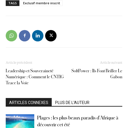
TAGS
Exclusif membre inscrit
Article précédent
Article suivant
Leadership et Souveraineté
SoftPower : Ils Font Briller Le
Numérique : Comment le CNTIG
Gabon
Trace la Voie
ARTICLES CONNEXES
PLUS DE L'AUTEUR
Plages : les plus beaux paradis d’Afrique à
découvrir cet été