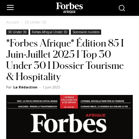
Accueil
30 Under 30
30 Under 30
Forbes Afrique Under 30
Sommaire numéro
*Forbes Afrique* Édition 85 I
Juin-Juillet 2025 I Top 30
Under 30 I Dossier Tourisme
& Hospitality
Par
La Rédaction
-
1 juin 2025