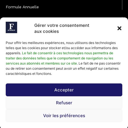
Formule Annuelle
JOINDRE L'ÉQUIPE
Gérer votre consentement
Rédaction
aux cookies
Service partenariat
Pour offrir les meilleures expériences, nous utilisons des technologies
Développement commercial
telles que les cookies pour stocker et/ou accéder aux informations des
appareils.
Le fait de consentir à ces technologies nous permettra de
Communiquer avec Forbes Afrique
traiter des données telles que le comportement de navigation ou les
services aux abonnés et membres sur ce site
. Le fait de ne pas consentir
ou de retirer son consentement peut avoir un effet négatif sur certaines
Média Kit 2026
caractéristiques et fonctions.
Accepter
Abonnez-vous à la newsletter de Forbes Afrique et recevez
Refuser
régulièrement nos meilleurs articles
Voir les préférences
©2026 Forbes Afrique, Tous Droits Réservés.