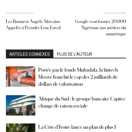
Article précédent
Article suivant
Les Business Angels Africains
Google veut former 20.000
Appelés à Prendre Leur Envol
Nigérians aux métiers du
numérique
ARTICLES CONNEXES
PLUS DE L'AUTEUR
Portée par le fonds Mubadala, la fintech
Moove franchit le cap des 2 milliards de
dollars de valorisation
Afrique du Sud : le groupe bancaire Capitec
change de raison sociale
La Côte d’Ivoire lance un plan de plus 1