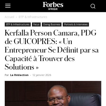
Accueil
BTP & Infrastructures
BTP & Infrastructures
Focus
Doing Business
Portraits & Interviews
Kerfalla Person Camara, PDG
de GUICOPRES: « Un
Entrepreneur Se Définit par sa
Capacité à Trouver des
Solutions »
Par
La Rédaction
-
12 janvier 2026