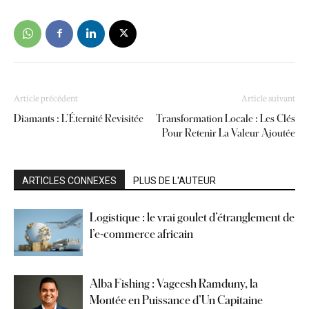
Article précédent
Article suivant
Diamants : L’Éternité Revisitée
Transformation Locale : Les Clés
Pour Retenir La Valeur Ajoutée
ARTICLES CONNEXES
PLUS DE L'AUTEUR
Logistique : le vrai goulet d’étranglement de
l’e-commerce africain
Alba Fishing : Vageesh Ramduny, la
Montée en Puissance d’Un Capitaine