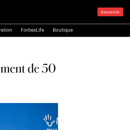
Souscrire
vation
ForbesLife
Boutique
cement de 50