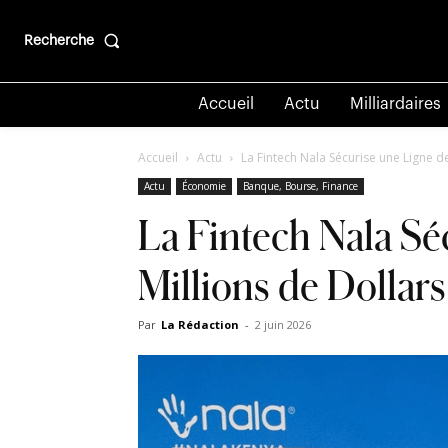
Recherche
Accueil
Actu
Milliardaires
Accueil
Actu
La Fintech Nala Sécurise une Ligne d
Actu
Économie
Banque, Bourse, Finance
La Fintech Nala S
Millions de Dollars
Par
La Rédaction
-
2 juin 2026