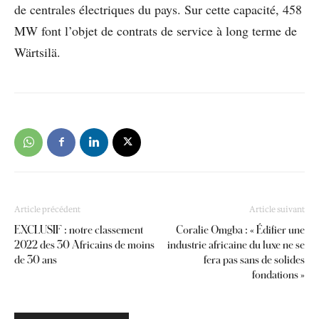
de centrales électriques du pays. Sur cette capacité, 458
MW font l’objet de contrats de service à long terme de
Wärtsilä.
Article précédent
Article suivant
EXCLUSIF : notre classement
Coralie Omgba : « Édifier une
2022 des 30 Africains de moins
industrie africaine du luxe ne se
de 30 ans
fera pas sans de solides
fondations »