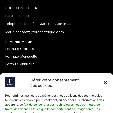
NOUS CONTACTER
Paris - France
Téléphone (Paris) : +33(0) 1.82.88.18.33
Mail : contact@forbesafrique.com
DEVENIR MEMBRE
Formule Gratuite
Formule Mensuelle
Formule Annuelle
JOINDRE L'ÉQUIPE
Gérer votre consentement
Rédaction
aux cookies
Service partenariat
Pour offrir les meilleures expériences, nous utilisons des technologies
Développement commercial
telles que les cookies pour stocker et/ou accéder aux informations des
appareils.
Le fait de consentir à ces technologies nous permettra de
Communiquer avec Forbes Afrique
traiter des données telles que le comportement de navigation ou les