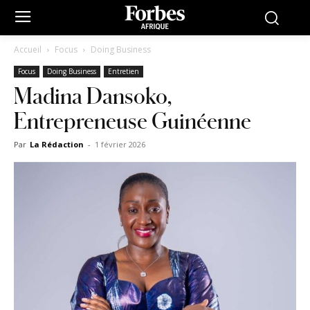
Accueil
Focus
Doing Business
Focus
Doing Business
Entretien
Madina Dansoko,
Entrepreneuse Guinéenne
Par
La Rédaction
-
1 février 2026