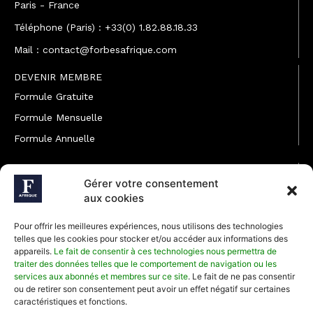
Paris - France
Téléphone (Paris) : +33(0) 1.82.88.18.33
Mail : contact@forbesafrique.com
DEVENIR MEMBRE
Formule Gratuite
Formule Mensuelle
Formule Annuelle
JOINDRE L'ÉQUIPE
Gérer votre consentement
Rédaction
aux cookies
Service partenariat
Pour offrir les meilleures expériences, nous utilisons des technologies
Développement commercial
telles que les cookies pour stocker et/ou accéder aux informations des
appareils.
Le fait de consentir à ces technologies nous permettra de
Communiquer avec Forbes Afrique
traiter des données telles que le comportement de navigation ou les
services aux abonnés et membres sur ce site
. Le fait de ne pas consentir
ou de retirer son consentement peut avoir un effet négatif sur certaines
Média Kit 2026
caractéristiques et fonctions.