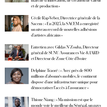
marché d’innovation, de création de valeur
et de production »
Cécile Rap-Veber, Directrice générale de la
Sacem : « En 2025, la SACEM a enregistré
un niveau record de nouvelles adhésions
d’artistes africains »
Entretien avec Gildas N’Zouba, Directeur
général de SUNU Assurances Vie & IARD
et Directeur de Zone Côte d’Ivoire
Delphine Traoré : « Avec près de 800
millions d’abonnés mobiles, le continent
dispose d’une infrastructure unique pour
démocratiser l’accès à l’assurance »
Thione Niang : « Ma mission est que le
monde voie le meilleur du Sénégal, un pays