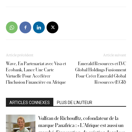
Article précédent
Article suivant
Wave, En Partenariat avec Visa et
Emerald Resources et LVC
Ecobank, Lance Une Carte
Global Holdings Fusionnent
Virtuelle Pour Accélérer
Pour Créer Emerald Global
l’Inclusion Financière en Afrique
Resources (EGR)
ARTICLES CONNEXES
PLUS DE L'AUTEUR
Vulfran de Richoufftz, cofondateur de la
marque Panafrica : « L’Afrique est aussi un