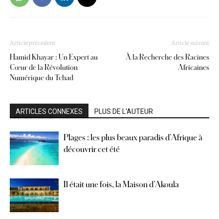
Article précédent
Article suivant
Hamid Khayar : Un Expert au
À la Recherche des Racines
Cœur de la Révolution
Africaines
Numérique du Tchad
ARTICLES CONNEXES
PLUS DE L'AUTEUR
Plages : les plus beaux paradis d’Afrique à
découvrir cet été
Il était une fois, la Maison d’Akoula