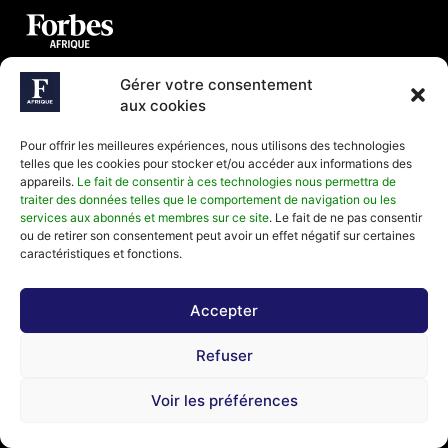
Le média de ceux qui construisent l'Afrique d'aujourd'hui
Gérer votre consentement
et de demain
aux cookies
Pour offrir les meilleures expériences, nous utilisons des technologies
telles que les cookies pour stocker et/ou accéder aux informations des
appareils.
Le fait de consentir à ces technologies nous permettra de
traiter des données telles que le comportement de navigation ou les
services aux abonnés et membres sur ce site
. Le fait de ne pas consentir
NOUS CONTACTER
ou de retirer son consentement peut avoir un effet négatif sur certaines
Paris - France
caractéristiques et fonctions.
Téléphone (Paris) : +33(0) 1.82.88.18.33
Accepter
Mail : contact@forbesafrique.com
Refuser
DEVENIR MEMBRE
Formule Gratuite
Voir les préférences
Formule Mensuelle
Formule Annuelle