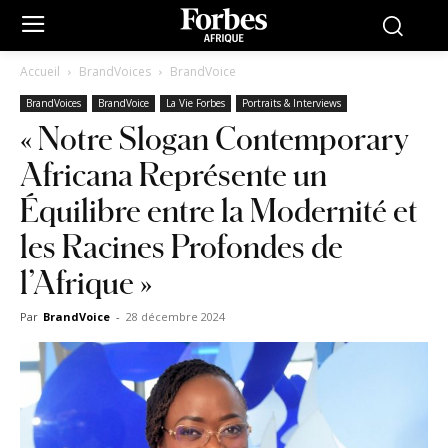
Accueil
BrandVoices
BrandVoice
BrandVoices
BrandVoice
La Vie Forbes
Portraits & Interviews
« Notre Slogan Contemporary
Africana Représente un
Équilibre entre la Modernité et
les Racines Profondes de
l’Afrique »
Par
BrandVoice
-
28 décembre 2024