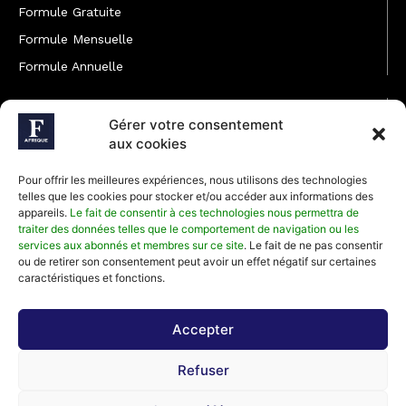
Formule Gratuite
Formule Mensuelle
Formule Annuelle
JOINDRE L'ÉQUIPE
Gérer votre consentement
Rédaction
aux cookies
Service partenariat
Pour offrir les meilleures expériences, nous utilisons des technologies
Développement commercial
telles que les cookies pour stocker et/ou accéder aux informations des
appareils.
Le fait de consentir à ces technologies nous permettra de
Communiquer avec Forbes Afrique
traiter des données telles que le comportement de navigation ou les
services aux abonnés et membres sur ce site
. Le fait de ne pas consentir
ou de retirer son consentement peut avoir un effet négatif sur certaines
Média Kit 2026
caractéristiques et fonctions.
Accepter
Abonnez-vous à la newsletter de Forbes Afrique et recevez
Refuser
régulièrement nos meilleurs articles