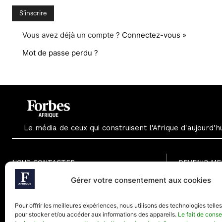
Vous avez déjà un compte ?
Connectez-vous »
Mot de passe perdu ?
Le média de ceux qui construisent l'Afrique d'aujourd'h
NOUS CONTACTER
DEVENIR M
Formule Grat
Gérer votre consentement aux cookies
Paris - France
Formule Men
Téléphone (Paris) : +33(0) 1.82.88.18.33
Formule Annu
Pour offrir les meilleures expériences, nous utilisons des technologies telle
Mail : contact@forbesafrique.com
pour stocker et/ou accéder aux informations des appareils.
Le fait de conse