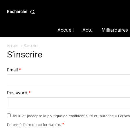
Recherche
Accueil
Actu
Milliardaires
Accueil
S’inscrire
S’inscrire
Email
*
Password
*
J’ai lu et j’accepte la
politique de confidentialité
et j’autorise « Forbes
*
l’intermédiaire de ce formulaire.