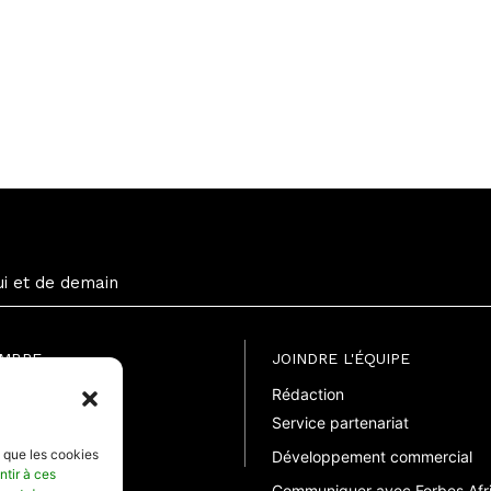
ui et de demain
EMBRE
JOINDRE L'ÉQUIPE
Rédaction
uite
Service partenariat
suelle
elle
s que les cookies
Développement commercial
ntir à ces
Communiquer avec Forbes Afr