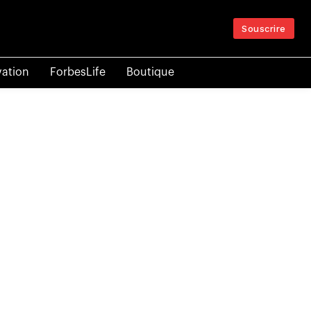
Souscrire
vation
ForbesLife
Boutique