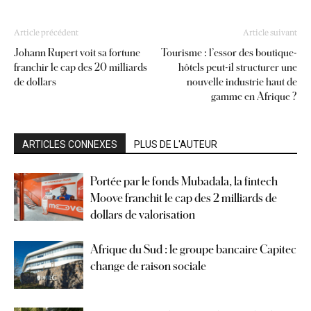
Article précédent
Article suivant
Johann Rupert voit sa fortune
Tourisme : l’essor des boutique-
franchir le cap des 20 milliards
hôtels peut-il structurer une
de dollars
nouvelle industrie haut de
gamme en Afrique ?
ARTICLES CONNEXES
PLUS DE L'AUTEUR
Portée par le fonds Mubadala, la fintech
Moove franchit le cap des 2 milliards de
dollars de valorisation
Afrique du Sud : le groupe bancaire Capitec
change de raison sociale