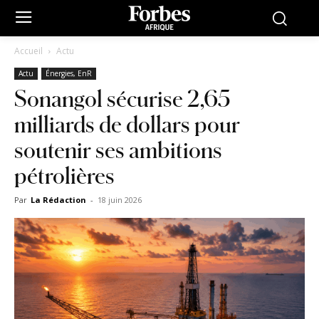
Accueil
Actu
Actu
Énergies, EnR
Sonangol sécurise 2,65
milliards de dollars pour
soutenir ses ambitions
pétrolières
Par
La Rédaction
-
18 juin 2026