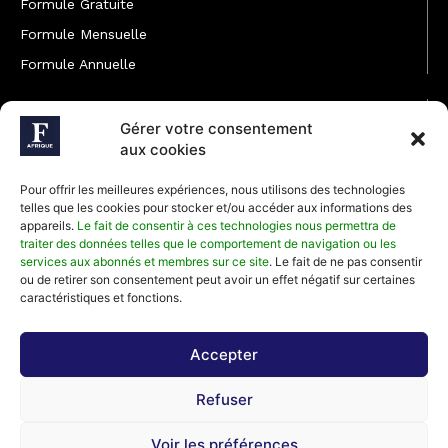
Formule Gratuite
Formule Mensuelle
Formule Annuelle
JOINDRE L'ÉQUIPE
Gérer votre consentement
Rédaction
aux cookies
Service partenariat
Pour offrir les meilleures expériences, nous utilisons des technologies
Développement commercial
telles que les cookies pour stocker et/ou accéder aux informations des
appareils.
Le fait de consentir à ces technologies nous permettra de
Communiquer avec Forbes Afrique
traiter des données telles que le comportement de navigation ou les
services aux abonnés et membres sur ce site
. Le fait de ne pas consentir
ou de retirer son consentement peut avoir un effet négatif sur certaines
Média Kit 2026
caractéristiques et fonctions.
Accepter
Abonnez-vous à la newsletter de Forbes Afrique et recevez
Refuser
régulièrement nos meilleurs articles
Voir les préférences