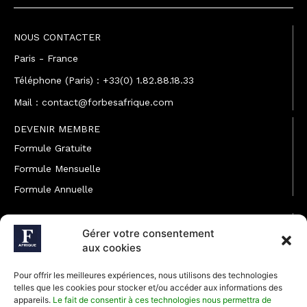
NOUS CONTACTER
Paris - France
Téléphone (Paris) : +33(0) 1.82.88.18.33
Mail : contact@forbesafrique.com
DEVENIR MEMBRE
Formule Gratuite
Formule Mensuelle
Formule Annuelle
JOINDRE L'ÉQUIPE
Gérer votre consentement
Rédaction
aux cookies
Service partenariat
Pour offrir les meilleures expériences, nous utilisons des technologies
Développement commercial
telles que les cookies pour stocker et/ou accéder aux informations des
appareils.
Le fait de consentir à ces technologies nous permettra de
Communiquer avec Forbes Afrique