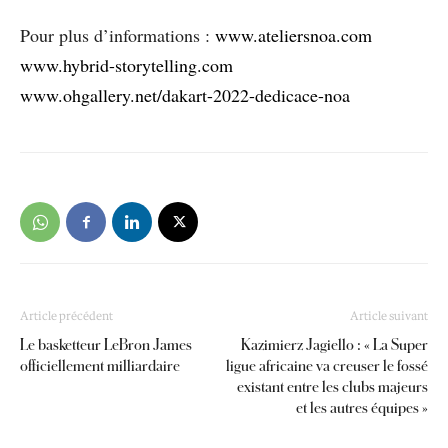
Pour plus d’informations :
www.ateliersnoa.com
www.hybrid-storytelling.com
www.ohgallery.net/dakart-2022-dedicace-noa
Article précédent
Article suivant
Le basketteur LeBron James
Kazimierz Jagiello : « La Super
officiellement milliardaire
ligue africaine va creuser le fossé
existant entre les clubs majeurs
et les autres équipes »