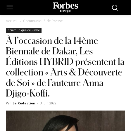
Accueil
Communiqué de Presse
Communiqué de Presse
À l’occasion de la 14ème
Biennale de Dakar, Les
Éditions HYBRID présentent la
collection « Arts & Découverte
de Soi » de l’auteure Anna
Djigo-Koffi.
Par
La Rédaction
-
3 juin 2022