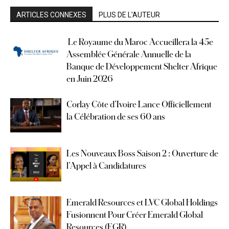
ARTICLES CONNEXES
PLUS DE L'AUTEUR
Le Royaume du Maroc Accueillera la 45e
Assemblée Générale Annuelle de la
Banque de Développement Shelter Afrique
en Juin 2026
Corlay Côte d’Ivoire Lance Officiellement
la Célébration de ses 60 ans
Les Nouveaux Boss Saison 2 : Ouverture de
l’Appel à Candidatures
Emerald Resources et LVC Global Holdings
Fusionnent Pour Créer Emerald Global
Resources (EGR)