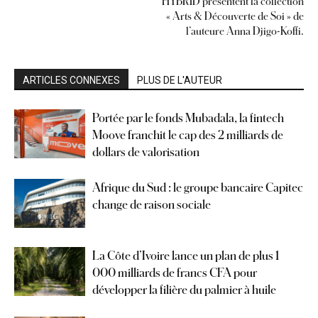
HYBRID présentent la collection
« Arts & Découverte de Soi » de
l’auteure Anna Djigo-Koffi.
ARTICLES CONNEXES
PLUS DE L'AUTEUR
Portée par le fonds Mubadala, la fintech
Moove franchit le cap des 2 milliards de
dollars de valorisation
Afrique du Sud : le groupe bancaire Capitec
change de raison sociale
La Côte d’Ivoire lance un plan de plus 1
000 milliards de francs CFA pour
développer la filière du palmier à huile