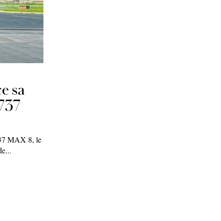
ce sa
 737
737 MAX 8, le
e...