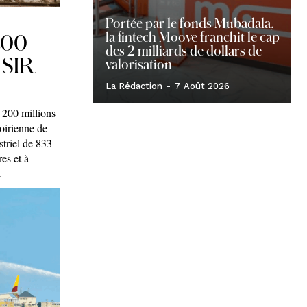
Portée par le fonds Mubadala,
la fintech Moove franchit le cap
 200
des 2 milliards de dollars de
a SIR
valorisation
La Rédaction
-
7 Août 2026
 200 millions
oirienne de
striel de 833
es et à
.