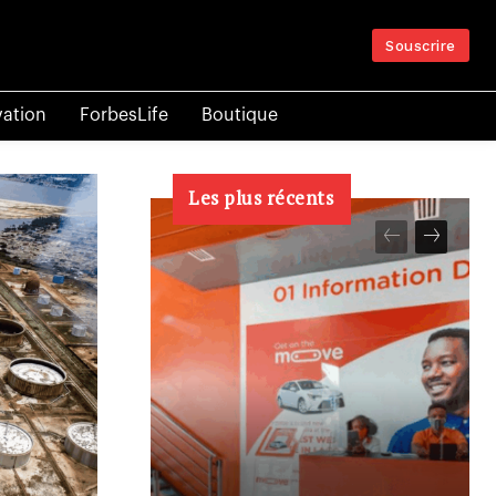
Souscrire
vation
ForbesLife
Boutique
Les plus récents