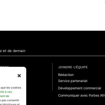
ui et de demain
EMBRE
JOINDRE L'ÉQUIPE
Rédaction
uite
Service partenariat
suelle
elle
s que les cookies
Développement commercial
ntir à ces
Communiquer avec Forbes Afr
ment de
ne pas consentir
actéristiques et