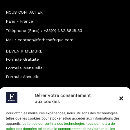
NOUS CONTACTER
Paris - France
Téléphone (Paris) : +33(0) 1.82.88.18.33
Mail : contact@forbesafrique.com
DEVENIR MEMBRE
Formule Gratuite
Formule Mensuelle
Formule Annuelle
JOINDRE L'ÉQUIPE
Gérer votre consentement
Rédaction
aux cookies
Service partenariat
Pour offrir les meilleures expériences, nous utilisons des technologies
Développement commercial
telles que les cookies pour stocker et/ou accéder aux informations des
appareils.
Le fait de consentir à ces technologies nous permettra de
Communiquer avec Forbes Afrique
traiter des données telles que le comportement de navigation ou les