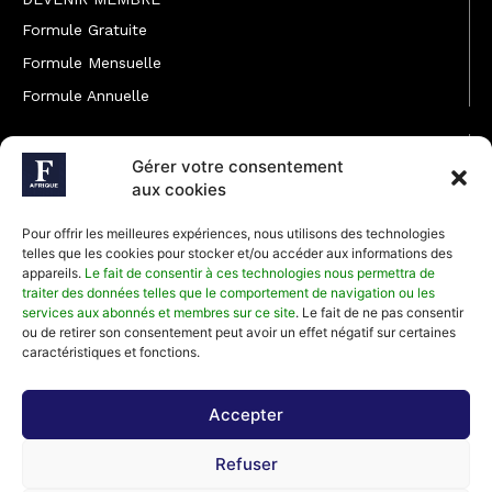
Formule Gratuite
Formule Mensuelle
Formule Annuelle
JOINDRE L'ÉQUIPE
Gérer votre consentement
Rédaction
aux cookies
Service partenariat
Pour offrir les meilleures expériences, nous utilisons des technologies
Développement commercial
telles que les cookies pour stocker et/ou accéder aux informations des
appareils.
Le fait de consentir à ces technologies nous permettra de
Communiquer avec Forbes Afrique
traiter des données telles que le comportement de navigation ou les
services aux abonnés et membres sur ce site
. Le fait de ne pas consentir
ou de retirer son consentement peut avoir un effet négatif sur certaines
Média Kit 2026
caractéristiques et fonctions.
Accepter
Abonnez-vous à la newsletter de Forbes Afrique et recevez
Refuser
régulièrement nos meilleurs articles