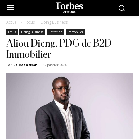
Accueil
Focus
Doing Business
Focus
Doing Business
Entretien
Immobilier
Aliou Dieng, PDG de B2D
Immobilier
Par
La Rédaction
-
27 janvier 2026