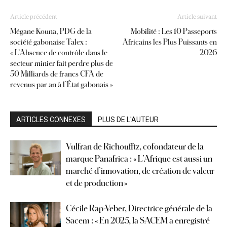
Article précédent
Article suivant
Mégane Kouna, PDG de la
Mobilité : Les 10 Passeports
société gabonaise Talex :
Africains les Plus Puissants en
« L’Absence de contrôle dans le
2026
secteur minier fait perdre plus de
50 Milliards de francs CFA de
revenus par an à l’État gabonais »
ARTICLES CONNEXES
PLUS DE L'AUTEUR
Vulfran de Richoufftz, cofondateur de la
marque Panafrica : « L’Afrique est aussi un
marché d’innovation, de création de valeur
et de production »
Cécile Rap-Veber, Directrice générale de la
Sacem : « En 2025, la SACEM a enregistré