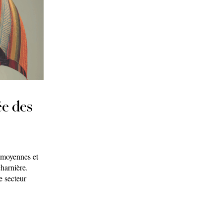
ée des
 moyennes et
charnière.
e secteur