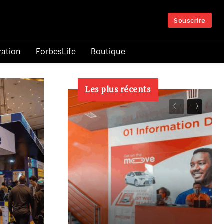
Souscrire
vation
ForbesLife
Boutique
Les plus récents