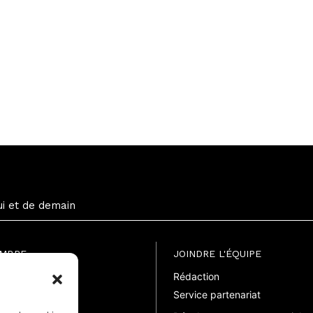
ui et de demain
EMBRE
JOINDRE L'ÉQUIPE
Rédaction
uite
Service partenariat
suelle