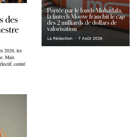
Portée par le fonds Mubadala,
la fintech Moove franchit le cap
s des
des 2 milliards de dollars de
estre
valorisation
La Rédaction
-
7 Août 2026
re 2026, les
me. Mais
lectif, centré