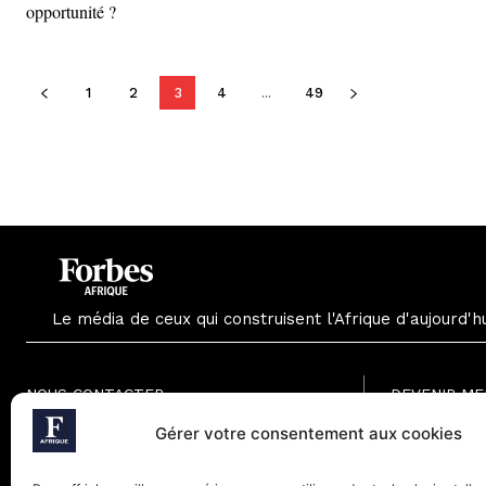
opportunité ?
1
2
3
4
...
49
Le média de ceux qui construisent l'Afrique d'aujourd'h
NOUS CONTACTER
DEVENIR M
Formule Grat
Gérer votre consentement aux cookies
Paris - France
Formule Men
Téléphone (Paris) : +33(0) 1.82.88.18.33